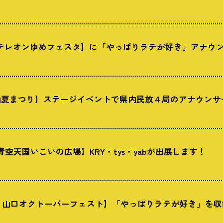
tysテレオンゆめフェスタ】に「やっぱりラテが好き」アナウ
徳山夏まつり】ステージイベントで県内民放４局のアナウン
青空天国いこいの広場】KRY・tys・yabが出展します！
祝）山口オクトーバーフェスト】「やっぱりラテが好き」を