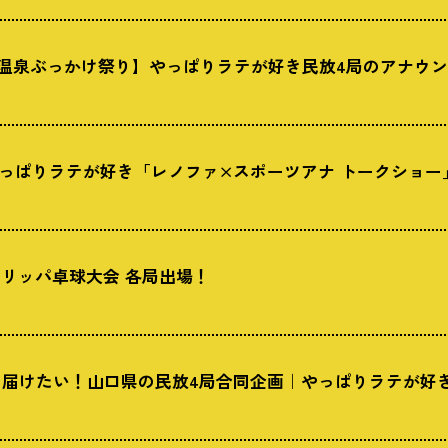
田温泉ぶっかけ祭り】やっぱりラテが好き民放4局のアナウ
】やっぱりラテが好き「レノファ×スポーツアナ トークショー
スリッパ卓球大会 各局出場！
を届けたい！山口県の民放4局合同企画｜やっぱりラテが好