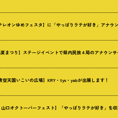
tysテレオンゆめフェスタ】に「やっぱりラテが好き」アナウ
徳山夏まつり】ステージイベントで県内民放４局のアナウン
青空天国いこいの広場】KRY・tys・yabが出展します！
祝）山口オクトーバーフェスト】「やっぱりラテが好き」を