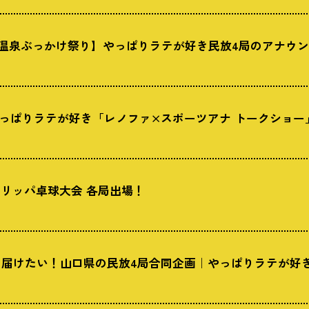
田温泉ぶっかけ祭り】やっぱりラテが好き民放4局のアナウ
】やっぱりラテが好き「レノファ×スポーツアナ トークショー
スリッパ卓球大会 各局出場！
を届けたい！山口県の民放4局合同企画｜やっぱりラテが好